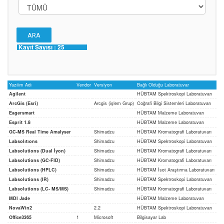
Kayıt Sayısı :
25
Yazılım Adı
Vendor
Versiyon
Bağlı Olduğu Laboratuvar
Agilent
HÜBTAM Spektroskopi Laboratuvarı
ArcGis (Esri)
Arcgis (işlem Grup)
Coğrafi Bilgi Sistemleri Laboratuvarı
Eagersmart
HÜBTAM Malzeme Laboratuvarı
Esprit 1.8
HÜBTAM Malzeme Laboratuvarı
GC-MS Real Time Amalyser
Shimadzu
HÜBTAM Kromatografi Laboratuvarı
Labsolıtıons
Shimadzu
HÜBTAM Spektroskopi Laboratuvarı
Labsolutions (Dual İyon)
Shimadzu
HÜBTAM Kromatografi Laboratuvarı
Labsolutions (GC-FID)
Shimadzu
HÜBTAM Kromatografi Laboratuvarı
Labsolutions (HPLC)
Shimadzu
HÜBTAM İsot Araştırma Laboratuvarı
Labsolutions (IR)
Shimadzu
HÜBTAM Spektroskopi Laboratuvarı
Labsolutions (LC- MS/MS)
Shimadzu
HÜBTAM Kromatografi Laboratuvarı
MDI Jade
HÜBTAM Malzeme Laboratuvarı
NovaWin2
2.2
HÜBTAM Spektroskopi Laboratuvarı
Office3365
1
Microsoft
Bilgisayar Lab