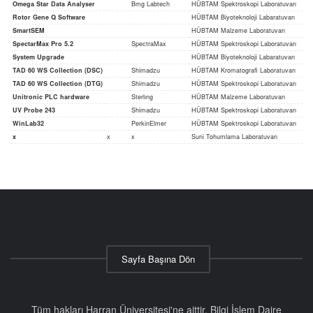
Omega Star Data Analyser
Bmg Labtech
HÜBTAM Spektroskopi Laboratuvarı
Rotor Gene Q Software
HÜBTAM Biyoteknoloji Labaratuvarı
SmartSEM
HÜBTAM Malzeme Laboratuvarı
SpectarMax Pro 5.2
SpectraMax
HÜBTAM Spektroskopi Laboratuvarı
System Upgrade
HÜBTAM Biyoteknoloji Labaratuvarı
TAD 60 WS Collection (DSC)
Shimadzu
HÜBTAM Kromatografi Laboratuvarı
TAD 60 WS Collection (DTG)
Shimadzu
HÜBTAM Spektroskopi Laboratuvarı
Unitronic PLC hardware
Sterlıng
HÜBTAM Malzeme Laboratuvarı
UV Probe 243
Shimadzu
HÜBTAM Spektroskopi Laboratuvarı
WinLab32
PerkinElmer
HÜBTAM Spektroskopi Laboratuvarı
x
x
x
Suni Tohumlama Laboratuvarı
Sayfa Başına Dön
Tüm hakları Harran Üniversitesi'ne aittir. Bilgi İşlem Daire