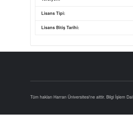
Lisans Tipi:
Lisans Bitiş Tarihi:
Tüm hakları Harran Üniversitesi'ne aittir. Bilgi İşlem D