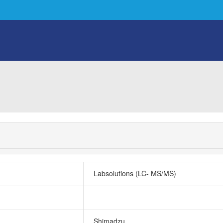
Labsolutions (LC- MS/MS)
Shimadzu