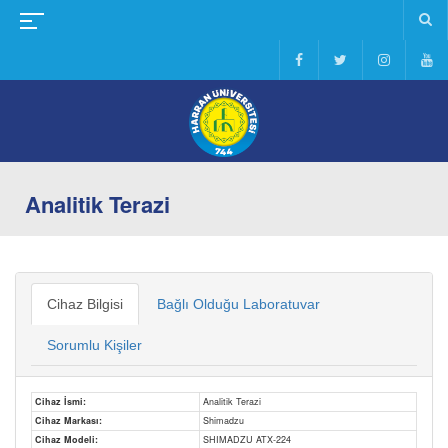
Analitik Terazi
Cihaz Bilgisi
Bağlı Olduğu Laboratuvar
Sorumlu Kişiler
Cihaz İsmi:
Analitik Terazi
Cihaz Markası:
Shimadzu
Cihaz Modeli:
SHIMADZU ATX-224