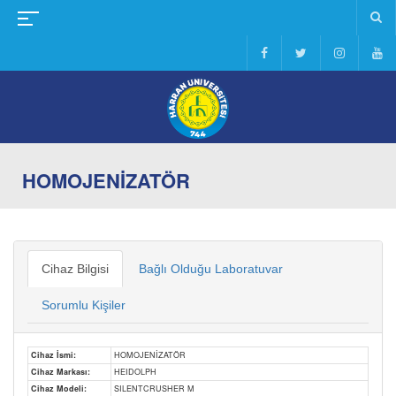
HOMOJENİZATÖR
Cihaz Bilgisi
Bağlı Olduğu Laboratuvar
Sorumlu Kişiler
Cihaz İsmi:
HOMOJENİZATÖR
Cihaz Markası:
HEIDOLPH
Cihaz Modeli:
SILENTCRUSHER M