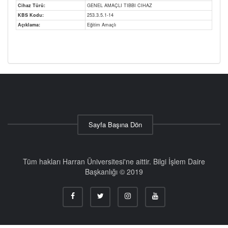
Cihaz Türü:
GENEL AMAÇLI TIBBI CIHAZ
KBS Kodu:
253.3.5.1-14
Açıklama:
Eğitim Amaçlı
Sayfa Başına Dön
Tüm hakları Harran Üniversitesi'ne aittir. Bilgi İşlem Daire
Başkanlığı © 2019