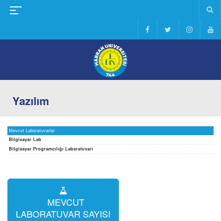
Yazılım
Mevcut Laboratuvarlar
Bilgisayar Lab
Bilgisayar Programcılığı Labaratuvarı
MEVCUT
LABORATUVAR SAYISI