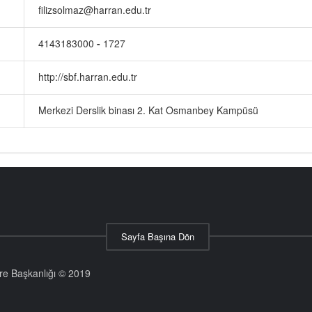
filizsolmaz@harran.edu.tr
4143183000
-
1727
http://sbf.harran.edu.tr
Merkezi Derslik binası 2. Kat Osmanbey Kampüsü
Sayfa Başına Dön
aire Başkanlığı © 2019