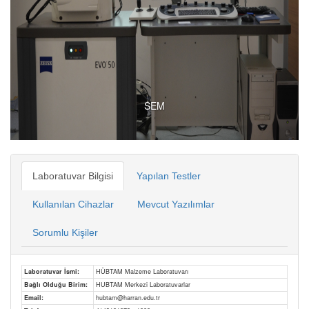
SEM
Laboratuvar Bilgisi
Yapılan Testler
Kullanılan Cihazlar
Mevcut Yazılımlar
Sorumlu Kişiler
Laboratuvar İsmi:
HÜBTAM Malzeme Laboratuvarı
Bağlı Olduğu Birim:
HUBTAM Merkezi Laboratuvarlar
Email:
hubtam@harran.edu.tr