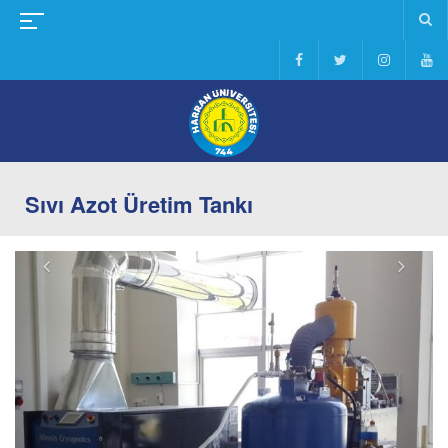
Sıvı Azot Üretim Tankı