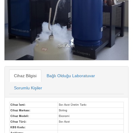
Sıvı Azot
Cihaz Bilgisi
Bağlı Olduğu Laboratuvar
Sorumlu Kişiler
Cihaz İsmi:
Sıvı Azot Üretim Tankı
Cihaz Markası:
Stırlıng
Cihaz Modeli:
Ekonomi
Cihaz Türü:
Sıvı Azot
KBS Kodu:
Açıklama: