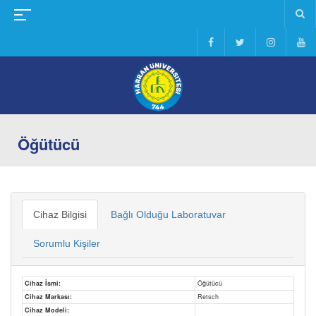
Öğütücü
Cihaz Bilgisi
Bağlı Olduğu Laboratuvar
Sorumlu Kişiler
Cihaz İsmi:
Öğütücü
Cihaz Markası:
Retsch
Cihaz Modeli: