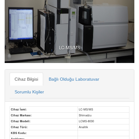
LC-MS/MS
Cihaz Bilgisi
Bağlı Olduğu Laboratuvar
Sorumlu Kişiler
Cihaz İsmi:
LC-MS/MS
Cihaz Markası:
Shimadzu
Cihaz Modeli:
LCMS-8030
Cihaz Türü:
Analitik
KBS Kodu:
Açıklama: