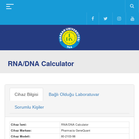
RNA/DNA Calculator
Cihaz Bilgisi
Bağlı Olduğu Laboratuvar
Sorumlu Kişiler
Cihaz İsmi:
RNA/DNA Calculator
Cihaz Markası:
Pharmacia GeneQuant
Cihaz Modeli:
80-2103-98