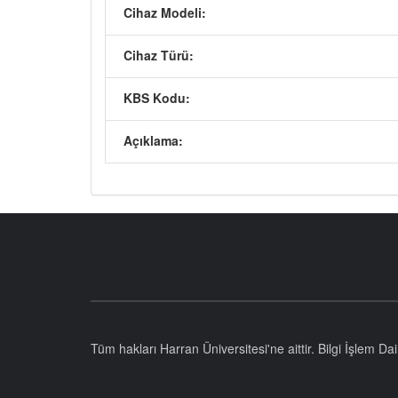
Cihaz Modeli:
Cihaz Türü:
KBS Kodu:
Açıklama:
Tüm hakları Harran Üniversitesi'ne aittir. Bilgi İşlem D