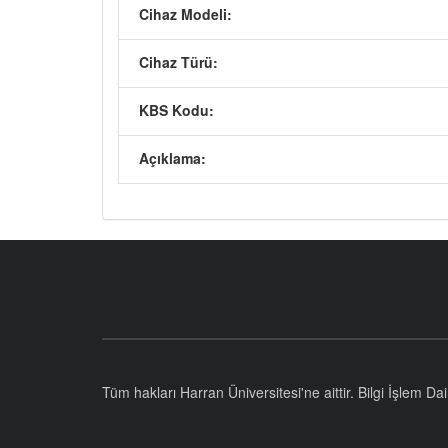
Cihaz Modeli:
Cihaz Türü:
KBS Kodu:
Açıklama:
Tüm hakları Harran Üniversitesi'ne aittir. Bilgi İşlem D