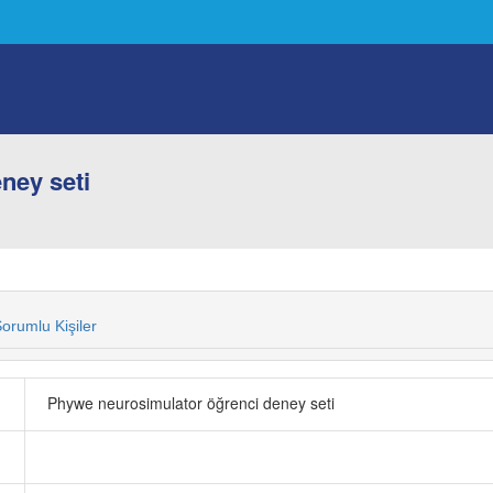
ney seti
orumlu Kişiler
Phywe neurosimulator öğrenci deney seti