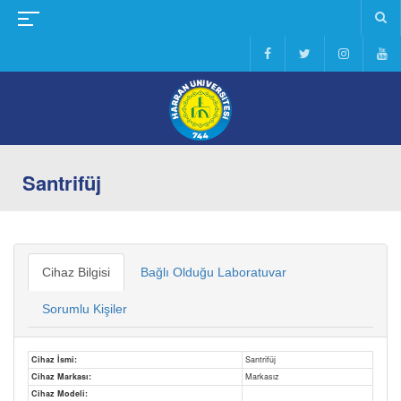
Santrifüj
Cihaz Bilgisi
Bağlı Olduğu Laboratuvar
Sorumlu Kişiler
Cihaz İsmi:
Santrifüj
Cihaz Markası:
Markasız
Cihaz Modeli: