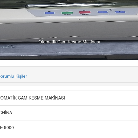
Otomatik Cam Kesme Makinesı
orumlu Kişiler
OMATİK CAM KESME MAKİNASI
CHİNA
E 9000