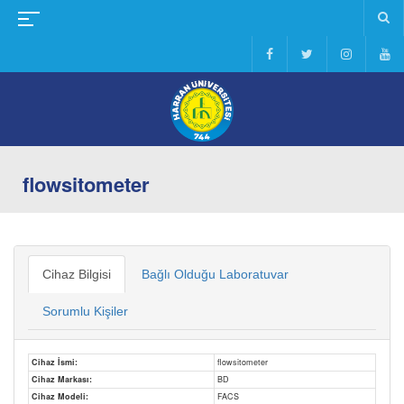
flowsitometer
Cihaz Bilgisi
Bağlı Olduğu Laboratuvar
Sorumlu Kişiler
Cihaz İsmi:
flowsitometer
Cihaz Markası:
BD
Cihaz Modeli:
FACS