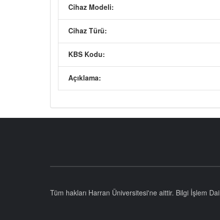
Cihaz Modeli:
Cihaz Türü:
KBS Kodu:
Açıklama:
Tüm hakları Harran Üniversitesi'ne aittir. Bilgi İşlem D