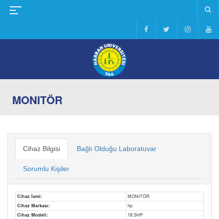
MONITÖR
Cihaz Bilgisi
Bağlı Olduğu Laboratuvar
Sorumlu Kişiler
Cihaz İsmi:
MONITÖR
Cihaz Markası:
hp
Cihaz Modeli:
18.5HP